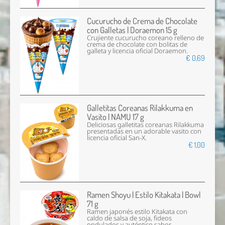
Cucurucho de Crema de Chocolate
con Galletas | Doraemon 15 g
Crujiente cucurucho coreano relleno de
crema de chocolate con bolitas de
galleta y licencia oficial Doraemon.
€ 0,69
Galletitas Coreanas Rilakkuma en
Vasito | NAMU 17 g
Deliciosas galletitas coreanas Rilakkuma
presentadas en un adorable vasito con
licencia oficial San-X.
€ 1,00
Ramen Shoyu | Estilo Kitakata | Bowl
71 g
Ramen japonés estilo Kitakata con
caldo de salsa de soja, fideos
ondulados y auténtico sabor