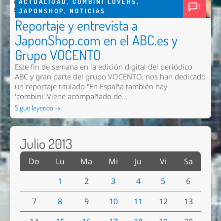
ACTUALIDAD
,
COMBINI LOVERS
,
1
JAPONSHOP
,
NOTICIAS
Reportaje y entrevista a
JaponShop.com en el ABC.es y
Grupo VOCENTO
Este fin de semana en la edición digital del periódico
ABC y gran parte del grupo VOCENTO, nos han dedicado
un reportaje titulado "En España también hay
'combini'.Viene acompañado de...
Sigue leyendo →
Julio 2013
Do
Lu
Ma
Mi
Ju
Vi
Sa
1
2
3
4
5
6
7
8
9
10
11
12
13