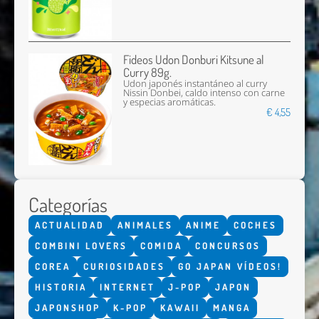
Fideos Udon Donburi Kitsune al
Curry 89g.
Udon japonés instantáneo al curry
Nissin Donbei, caldo intenso con carne
y especias aromáticas.
€ 4,55
Categorías
ACTUALIDAD
ANIMALES
ANIME
COCHES
COMBINI LOVERS
COMIDA
CONCURSOS
COREA
CURIOSIDADES
GO JAPAN VÍDEOS!
HISTORIA
INTERNET
J-POP
JAPON
JAPONSHOP
K-POP
KAWAII
MANGA