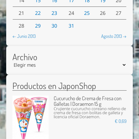
14
15
16
17
18
19
20
21
22
23
24
25
26
27
28
29
30
31
← Junio 2013
Agosto 2013 →
Archivo
Productos en JaponShop
Cucurucho de Crema de Fresa con
Galletas | Doraemon 15 g
Crujiente cucurucho coreano relleno de
crema de fresa con bolitas de galleta y
licencia oficial Doraemon.
€ 0,69