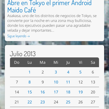
Abre en Tokyo el primer Android
Maido Café
Asakasa, uno de los distritos de negocios de Tokyo, se
convierte por la noche en una zona muy bulliciosa,
donde los ejecutivos pueden pasar una agradable
velada y dejar importantes...
Sigue leyendo →
Julio 2013
Do
Lu
Ma
Mi
Ju
Vi
Sa
1
2
3
4
5
6
7
8
9
10
11
12
13
14
15
16
17
18
19
20
21
22
23
24
25
26
27