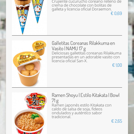
Crujiente cucurucho coreano relleno de
crema de chocolate con bolitas de
galleta y licencia oficial Doraemon.
€ 0,69
Galletitas Coreanas Rilakkuma en
Vasito | NAMU 17 g
Deliciosas galletitas coreanas Rilakkuma
presentadas en un adorable vasito con
licencia oficial San-X.
€ 1,00
Ramen Shoyu | Estilo Kitakata | Bowl
71 g
Ramen japonés estilo Kitakata con
caldo de salsa de soja, fideos
ondulados y auténtico sabor
tradicional.
€ 2,65