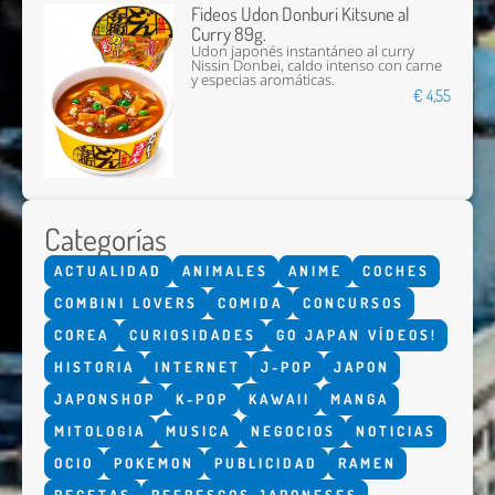
Fideos Udon Donburi Kitsune al
Curry 89g.
Udon japonés instantáneo al curry
Nissin Donbei, caldo intenso con carne
y especias aromáticas.
€ 4,55
Categorías
ACTUALIDAD
ANIMALES
ANIME
COCHES
COMBINI LOVERS
COMIDA
CONCURSOS
COREA
CURIOSIDADES
GO JAPAN VÍDEOS!
HISTORIA
INTERNET
J-POP
JAPON
JAPONSHOP
K-POP
KAWAII
MANGA
MITOLOGIA
MUSICA
NEGOCIOS
NOTICIAS
OCIO
POKEMON
PUBLICIDAD
RAMEN
RECETAS
REFRESCOS JAPONESES