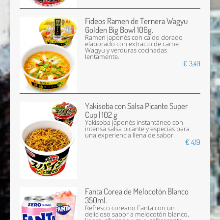
Fideos Ramen de Ternera Wagyu
Golden Big Bowl 106g.
Ramen japonés con caldo dorado
elaborado con extracto de carne
Wagyu y verduras cocinadas
lentamente.
€ 3,40
Yakisoba con Salsa Picante Super
Cup | 102 g
Yakisoba japonés instantáneo con
intensa salsa picante y especias para
una experiencia llena de sabor.
€ 4,19
Fanta Corea de Melocotón Blanco
350ml.
Refresco coreano Fanta con un
delicioso sabor a melocotón blanco,