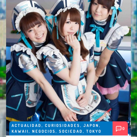
ACTUALIDAD
,
CURIOSIDADES
,
JAPON
,
0
KAWAII
,
NEGOCIOS
,
SOCIEDAD
,
TOKYO