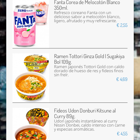
Fanta Corea de Melocotón Blanco
350ml.
Refresco coreano Fanta con un
delicioso sabor a melocotón blanco,
ligero, afrutado y muy refrescante.
€ 2,55
Ramen Tottori Ginza Gold | Sugakiya
Bol 109g.
Ramen japonés Tottori Gold con caldo
dorado de hueso de res y fideos finos
sin freír.
€ 4,69
Fideos Udon Donburi Kitsune al
Curry 89g.
Udon japonés instantáneo al curry
Nissin Donbei, caldo intenso con carne
y especias aromáticas.
€ 4,55