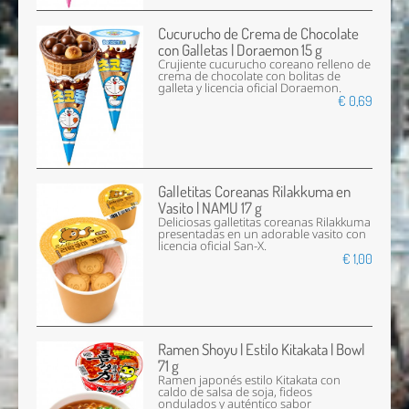
Cucurucho de Crema de Chocolate
con Galletas | Doraemon 15 g
Crujiente cucurucho coreano relleno de
crema de chocolate con bolitas de
galleta y licencia oficial Doraemon.
€ 0,69
Galletitas Coreanas Rilakkuma en
Vasito | NAMU 17 g
Deliciosas galletitas coreanas Rilakkuma
presentadas en un adorable vasito con
licencia oficial San-X.
€ 1,00
Ramen Shoyu | Estilo Kitakata | Bowl
71 g
Ramen japonés estilo Kitakata con
caldo de salsa de soja, fideos
ondulados y auténtico sabor