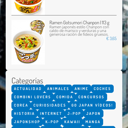
Ramen Gotsumori Chanpon | 113 g
Ramen japonés estilo Chanpon con
caldo de marisco y verduras y una
generosa ración de fideos gruesos.
€ 3,65
Categorías
ACTUALIDAD
ANIMALES
ANIME
COCHES
COMBINI LOVERS
COMIDA
CONCURSOS
COREA
CURIOSIDADES
GO JAPAN VÍDEOS!
HISTORIA
INTERNET
J-POP
JAPON
JAPONSHOP
K-POP
KAWAII
MANGA