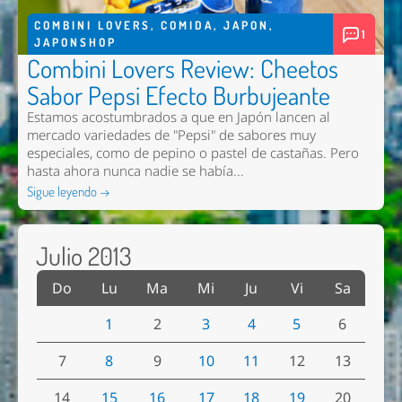
COMBINI LOVERS
,
COMIDA
,
JAPON
,
1
JAPONSHOP
Combini Lovers Review: Cheetos
Sabor Pepsi Efecto Burbujeante
Estamos acostumbrados a que en Japón lancen al
mercado variedades de "Pepsi" de sabores muy
especiales, como de pepino o pastel de castañas. Pero
hasta ahora nunca nadie se había...
Sigue leyendo →
Julio 2013
Do
Lu
Ma
Mi
Ju
Vi
Sa
1
2
3
4
5
6
7
8
9
10
11
12
13
14
15
16
17
18
19
20