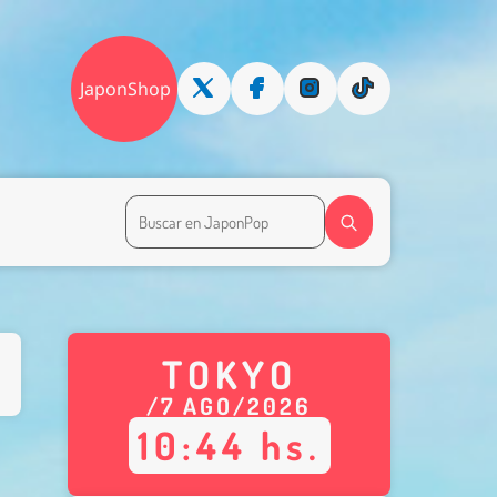
JaponShop
TOKYO
/
7
AGO
/
2026
10
:
44
hs.