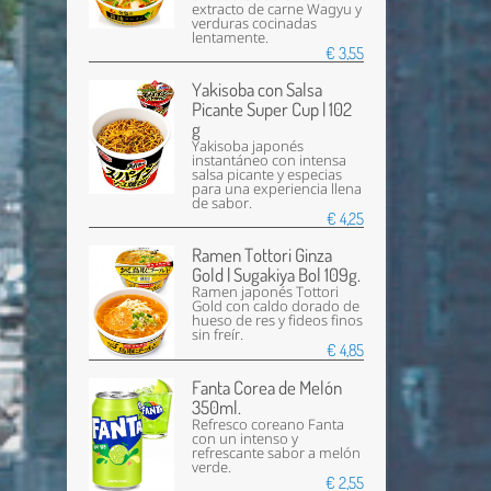
extracto de carne Wagyu y
verduras cocinadas
lentamente.
€ 3,55
Yakisoba con Salsa
Picante Super Cup | 102
g
Yakisoba japonés
instantáneo con intensa
salsa picante y especias
para una experiencia llena
de sabor.
€ 4,25
Ramen Tottori Ginza
Gold | Sugakiya Bol 109g.
Ramen japonés Tottori
Gold con caldo dorado de
hueso de res y fideos finos
sin freír.
€ 4,85
Fanta Corea de Melón
350ml.
Refresco coreano Fanta
con un intenso y
refrescante sabor a melón
verde.
€ 2,55