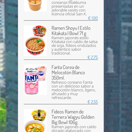
coreanas Rilakkuma
presentadas en un
adorable vasito con
licencia oficial San-X.
€ 1,00
Ramen Shoyu | Estilo
Kitakata | Bowl 71 g
Ramen japonés estilo
Kitakata con caldo de salsa
de soja, fideos ondulados
y auténtico sabor
tradicional.
€ 2,75
Fanta Corea de
Melocotón Blanco
350ml.
Refresco coreano Fanta
con un delicioso sabor a
melocotón blanco, ligero,
afrutado y muy
refrescante.
€ 2,55
Fideos Ramen de
Ternera Wagyu Golden
Big Bowl 106g.
Ramen japonés con caldo
dorado elaborado con