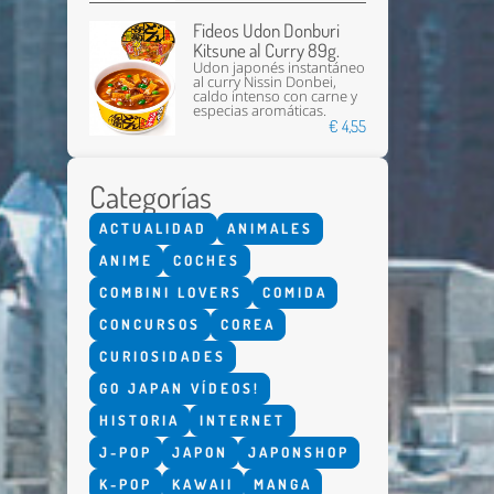
Fideos Udon Donburi
Kitsune al Curry 89g.
Udon japonés instantáneo
al curry Nissin Donbei,
caldo intenso con carne y
especias aromáticas.
€ 4,55
Categorías
ACTUALIDAD
ANIMALES
ANIME
COCHES
COMBINI LOVERS
COMIDA
CONCURSOS
COREA
CURIOSIDADES
GO JAPAN VÍDEOS!
HISTORIA
INTERNET
J-POP
JAPON
JAPONSHOP
K-POP
KAWAII
MANGA