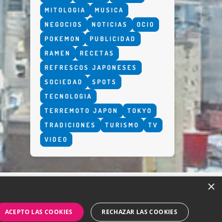
MITOLOGIA
MUSICA
NEGOCIOS
NOTICIAS
OCIO
POKEMON
PUBLICIDAD
RAMEN
RECETAS
REFRESCOS JAPONESES
SOCIEDAD
SPOTS
TECNOLOGIA
TERREMOTO JAPON
TOKYO
TRADICIONES
TURISMO
TV
VIDEO
×
ACEPTO LAS COOKIES
RECHAZAR LAS COOKIES