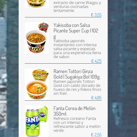
extracto de carne Wagyu y
verduras cocinadas
lentamente.
€ 3,55
Yakisoba con Salsa
Picante Super Cup | 102
g
Yakisoba japonés
instantáneo con intensa
salsa picante y especias
para una experiencia llena
de sabor.
€ 4,25
Ramen Tottori Ginza
Gold | Sugakiya Bol 109g.
Ramen japonés Tottori
Gold con caldo dorado de
hueso de res y fideos finos
sin freír.
€ 4,85
Fanta Corea de Melón
350ml.
Refresco coreano Fanta
con un intenso y
refrescante sabor a melón
verde.
€ 2,55