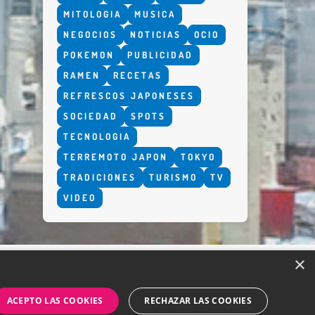
MITOLOGIA
MUSICA
NEGOCIOS
NOTICIAS
OCIO
POKEMON
PUBLICIDAD
RAMEN
RECETAS
REFRESCOS JAPONESES
SOCIEDAD
SPOTS
TECNOLOGIA
TERREMOTO JAPON
TOKYO
TRADICIONES
TURISMO
TV
VIDEO
×
ACEPTO LAS COOKIES
RECHAZAR LAS COOKIES