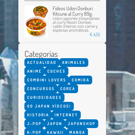
Fideos Udon Donburi
Kitsune al Curry 89g.
Udon japonés instantáneo
al curry Nissin Donbei,
caldo intenso con carne y
especias aromáticas.
€ 4,55
Categorías
ACTUALIDAD
ANIMALES
ANIME
COCHES
COMBINI LOVERS
COMIDA
CONCURSOS
COREA
CURIOSIDADES
GO JAPAN VÍDEOS!
HISTORIA
INTERNET
J-POP
JAPON
JAPONSHOP
K-POP
KAWAII
MANGA