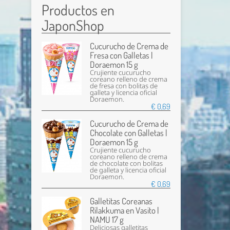
Productos en
JaponShop
Cucurucho de Crema de
Fresa con Galletas |
Doraemon 15 g
Crujiente cucurucho
coreano relleno de crema
de fresa con bolitas de
galleta y licencia oficial
Doraemon.
€ 0,69
Cucurucho de Crema de
Chocolate con Galletas |
Doraemon 15 g
Crujiente cucurucho
coreano relleno de crema
de chocolate con bolitas
de galleta y licencia oficial
Doraemon.
€ 0,69
Galletitas Coreanas
Rilakkuma en Vasito |
NAMU 17 g
Deliciosas galletitas