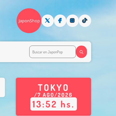
JaponShop
TOKYO
/
7
AGO
/
2026
13
:
52
hs.