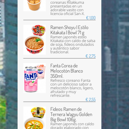
coreanas Rilakkuma
presentadas en un
adorable vasito con
licencia oficial San-X.
€ 1,00
Ramen Shoyu | Estilo
Kitakata | Bowl 71 g
Ramen japonés estilo
Kitakata con caldo de salsa
de soja, fideos ondulados
y auténtico sabor
tradicional.
€ 2,75
Fanta Corea de
Melocotón Blanco
350ml.
Refresco coreano Fanta
con un delicioso sabor a
melocotón blanco, ligero,
afrutado y muy
refrescante.
€ 2,55
Fideos Ramen de
Ternera Wagyu Golden
Big Bowl 106g.
Ramen japonés con caldo
dorado elaborado con