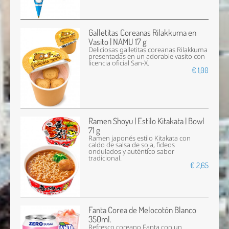
Galletitas Coreanas Rilakkuma en
Vasito | NAMU 17 g
Deliciosas galletitas coreanas Rilakkuma
presentadas en un adorable vasito con
licencia oficial San-X.
€ 1,00
Ramen Shoyu | Estilo Kitakata | Bowl
71 g
Ramen japonés estilo Kitakata con
caldo de salsa de soja, fideos
ondulados y auténtico sabor
tradicional.
€ 2,65
Fanta Corea de Melocotón Blanco
350ml.
Refresco coreano Fanta con un