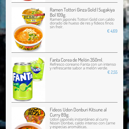
Ramen Tottori Ginza Gold | Sugakiya
Bol 109g.
Ramen japonés Tottori Gold con caldo
dorado de hueso de res y fideos finos
sin freír.
€ 4,69
Fanta Corea de Melón 350ml.
Refresco coreano Fanta con un intenso
y refrescante sabor a melón verde.
€ 2,55
Fideos Udon Donburi Kitsune al
Curry 89g.
Udon japonés instantáneo al curry
Nissin Donbei, caldo intenso con carne
y especias aromáticas.