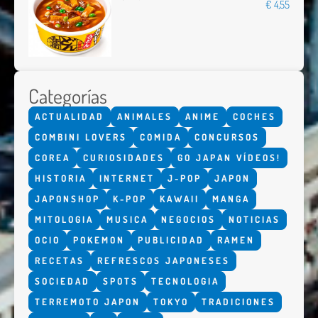
€ 4,55
Categorías
ACTUALIDAD
ANIMALES
ANIME
COCHES
COMBINI LOVERS
COMIDA
CONCURSOS
COREA
CURIOSIDADES
GO JAPAN VÍDEOS!
HISTORIA
INTERNET
J-POP
JAPON
JAPONSHOP
K-POP
KAWAII
MANGA
MITOLOGIA
MUSICA
NEGOCIOS
NOTICIAS
OCIO
POKEMON
PUBLICIDAD
RAMEN
RECETAS
REFRESCOS JAPONESES
SOCIEDAD
SPOTS
TECNOLOGIA
TERREMOTO JAPON
TOKYO
TRADICIONES