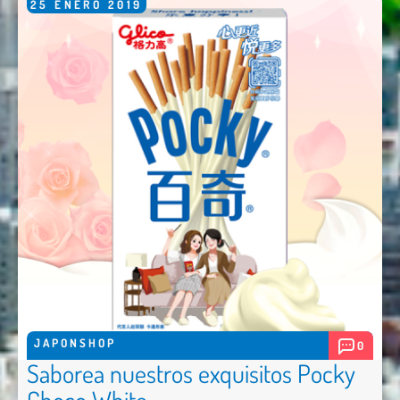
25
ENERO
2019
JAPONSHOP
0
Saborea nuestros exquisitos Pocky
Choco White