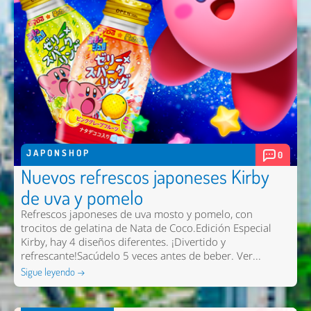
JAPONSHOP
0
Nuevos refrescos japoneses Kirby
de uva y pomelo
Refrescos japoneses de uva mosto y pomelo, con
trocitos de gelatina de Nata de Coco.Edición Especial
Kirby, hay 4 diseños diferentes. ¡Divertido y
refrescante!Sacúdelo 5 veces antes de beber. Ver...
Sigue leyendo →