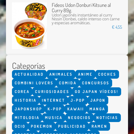
Fideos Udon Donburi Kitsune al
Curry 89g.
Udon japonés instantáneo al curry
Nissin Donbei, caldo intenso con carne
y especias aromáticas.
€ 4,55
Categorías
ACTUALIDAD
ANIMALES
ANIME
COCHES
COMBINI LOVERS
COMIDA
CONCURSOS
COREA
CURIOSIDADES
GO JAPAN VÍDEOS!
HISTORIA
INTERNET
J-POP
JAPON
JAPONSHOP
K-POP
KAWAII
MANGA
MITOLOGIA
MUSICA
NEGOCIOS
NOTICIAS
OCIO
POKEMON
PUBLICIDAD
RAMEN