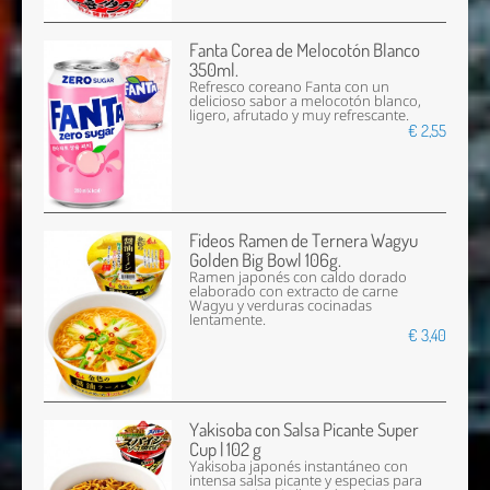
Fanta Corea de Melocotón Blanco
350ml.
Refresco coreano Fanta con un
delicioso sabor a melocotón blanco,
ligero, afrutado y muy refrescante.
€ 2,55
Fideos Ramen de Ternera Wagyu
Golden Big Bowl 106g.
Ramen japonés con caldo dorado
elaborado con extracto de carne
Wagyu y verduras cocinadas
lentamente.
€ 3,40
Yakisoba con Salsa Picante Super
Cup | 102 g
Yakisoba japonés instantáneo con
intensa salsa picante y especias para