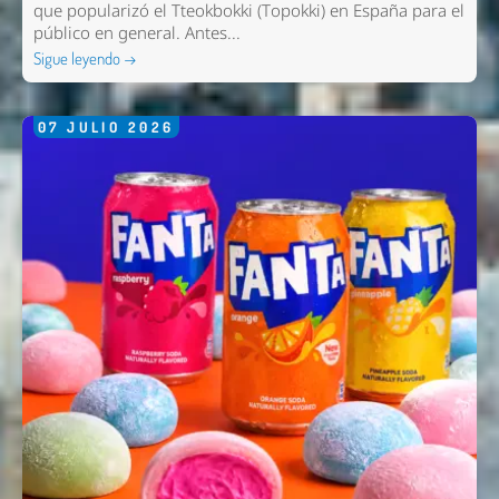
que popularizó el Tteokbokki (Topokki) en España para el
público en general. Antes...
Sigue leyendo →
07
JULIO
2026