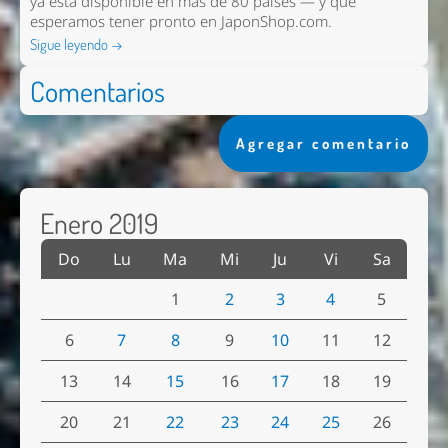
ya está disponible en más de 80 países — y que
esperamos tener pronto en
JaponShop.com
.
Sigue leyendo →
Comentarios
Agregar comentario
Enero 2019
Do
Lu
Ma
Mi
Ju
Vi
Sa
1
2
3
4
5
6
7
8
9
10
11
12
13
14
15
16
17
18
19
20
21
22
23
24
25
26