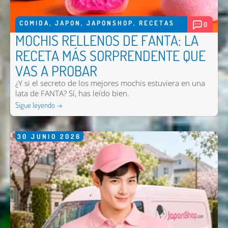
COMIDA
,
JAPON
,
JAPONSHOP
,
RECETAS
0
MOCHIS RELLENOS DE FANTA: LA
RECETA MÁS SORPRENDENTE QUE
VAS A PROBAR
¿Y si el secreto de los mejores mochis estuviera en una
lata de FANTA? Sí, has leído bien.
Sigue leyendo →
30
JUNIO
2026