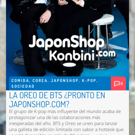
COMIDA
,
COREA
,
JAPONSHOP
,
K-POP
,
0
SOCIEDAD
LA OREO DE BTS ¿PRONTO EN
JAPONSHOP.COM?
El grupo de K-pop más influyente del mundo acaba de
protagonizar una de las colaboraciones más
inesperadas del año. BTS y Oreo se unen para lanzar
una galleta de edición limitada con sabor a hotteok que