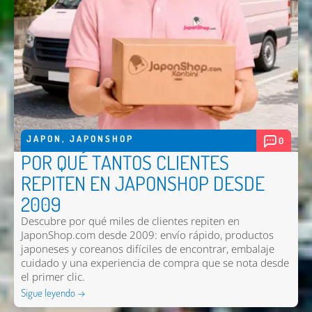
JAPON
,
JAPONSHOP
0
POR QUÉ TANTOS CLIENTES
REPITEN EN JAPONSHOP DESDE
2009
Descubre por qué miles de clientes repiten en
JaponShop.com desde 2009: envío rápido, productos
japoneses y coreanos difíciles de encontrar, embalaje
cuidado y una experiencia de compra que se nota desde
el primer clic.
Sigue leyendo →