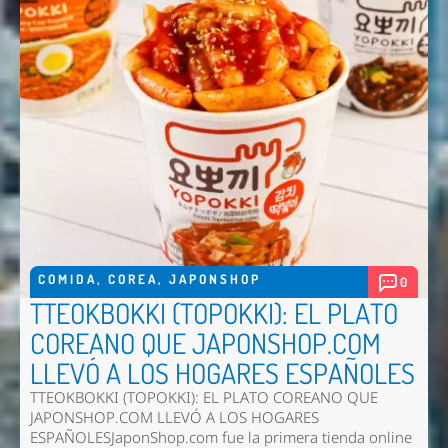
COMIDA
,
COREA
,
JAPONSHOP
0
TTEOKBOKKI (TOPOKKI): EL PLATO
COREANO QUE JAPONSHOP.COM
LLEVÓ A LOS HOGARES ESPAÑOLES
TTEOKBOKKI (TOPOKKI): EL PLATO COREANO QUE
JAPONSHOP.COM LLEVÓ A LOS HOGARES
ESPAÑOLESJaponShop.com fue la primera tienda online