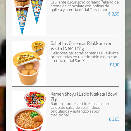
Crujiente cucurucho coreano relleno de
crema de chocolate con bolitas de
galleta y licencia oficial Doraemon.
€ 0,69
Galletitas Coreanas Rilakkuma en
Vasito | NAMU 17 g
Deliciosas galletitas coreanas Rilakkuma
presentadas en un adorable vasito con
licencia oficial San-X.
€ 1,00
Ramen Shoyu | Estilo Kitakata | Bowl
71 g
Ramen japonés estilo Kitakata con
caldo de salsa de soja, fideos
ondulados y auténtico sabor
tradicional.
€ 2,65