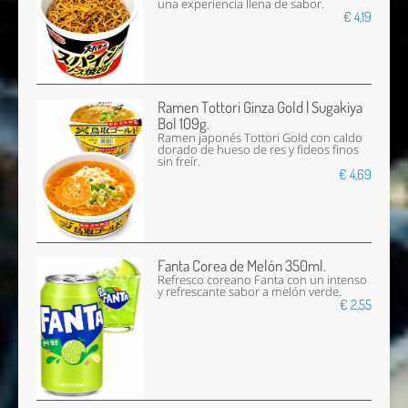
una experiencia llena de sabor.
€ 4,19
Ramen Tottori Ginza Gold | Sugakiya
Bol 109g.
Ramen japonés Tottori Gold con caldo
dorado de hueso de res y fideos finos
sin freír.
€ 4,69
Fanta Corea de Melón 350ml.
Refresco coreano Fanta con un intenso
y refrescante sabor a melón verde.
€ 2,55