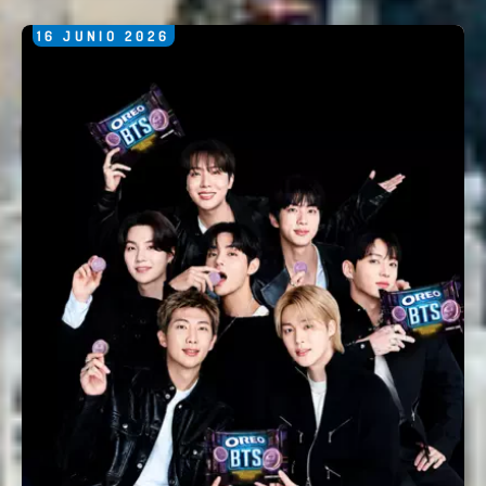
16
JUNIO
2026
Nombre *
Email *
Comentario *
Enviar