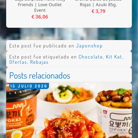
Friends | Love Outlet
Rojas | Azuki 85g.
Event
€ 3,79
€ 36,06
Este post fue publicado en
Japonshop
Este post fue etiquetado en
Chocolate
,
Kit Kat
,
Ofertas
,
Rebajas
Posts relacionados
15
JULIO
2026