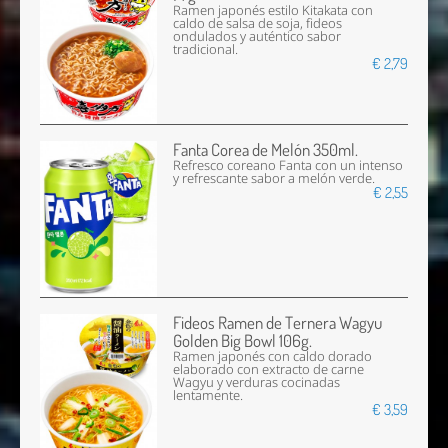
Ramen japonés estilo Kitakata con
caldo de salsa de soja, fideos
ondulados y auténtico sabor
tradicional.
€ 2,79
Fanta Corea de Melón 350ml.
Refresco coreano Fanta con un intenso
y refrescante sabor a melón verde.
€ 2,55
Fideos Ramen de Ternera Wagyu
Golden Big Bowl 106g.
Ramen japonés con caldo dorado
elaborado con extracto de carne
Wagyu y verduras cocinadas
lentamente.
€ 3,59