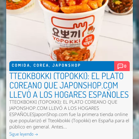
COMIDA
,
COREA
,
JAPONSHOP
0
TTEOKBOKKI (TOPOKKI): EL PLATO
COREANO QUE JAPONSHOP.COM
LLEVÓ A LOS HOGARES ESPAÑOLES
TTEOKBOKKI (TOPOKKI): EL PLATO COREANO QUE
JAPONSHOP.COM LLEVÓ A LOS HOGARES
ESPAÑOLESJaponShop.com fue la primera tienda online
que popularizó el Tteokbokki (Topokki) en España para el
público en general. Antes...
Sigue leyendo →