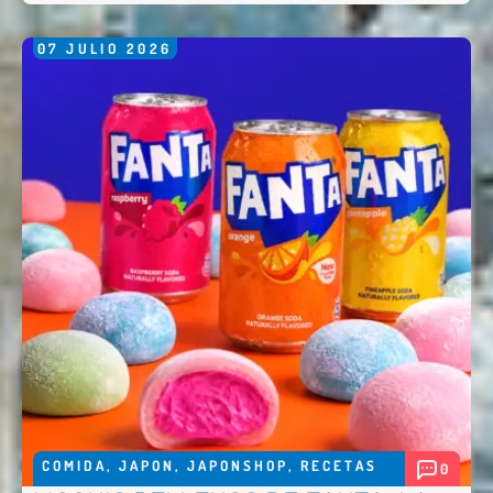
07
JULIO
2026
COMIDA
,
JAPON
,
JAPONSHOP
,
RECETAS
0