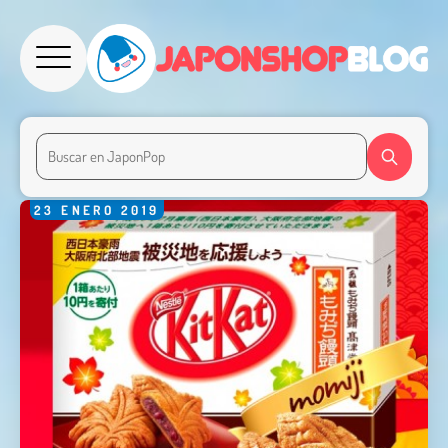
23
ENERO
2019