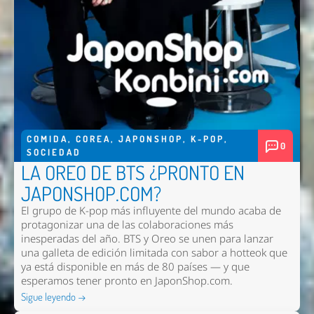
COMIDA
,
COREA
,
JAPONSHOP
,
K-POP
,
0
SOCIEDAD
LA OREO DE BTS ¿PRONTO EN
JAPONSHOP.COM?
El grupo de K-pop más influyente del mundo acaba de
protagonizar una de las colaboraciones más
inesperadas del año. BTS y Oreo se unen para lanzar
una galleta de edición limitada con sabor a hotteok que
ya está disponible en más de 80 países — y que
esperamos tener pronto en
JaponShop.com
.
Sigue leyendo →