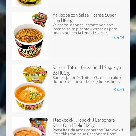
Yakisoba con Salsa Picante Super
Cup | 102 g
Yakisoba japonés instantáneo con
intensa salsa picante y especias para
una experiencia llena de sabor.
€ 4,49
Ramen Tottori Ginza Gold | Sugakiya
Bol 109g.
Ramen japonés Tottori Gold con caldo
dorado de hueso de res y fideos finos
sin freír.
€ 4,89
Tteokbokki (Topokki) Carbonara
Rosé Cup | Delief 120g
Pastelitos de arroz coreanos Tteokbokki
(Topokki) con salsa Carbonara Rosé