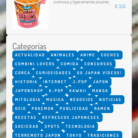
cremosa y ligeramente picante.
€ 3,55
Categorías
ACTUALIDAD
ANIMALES
ANIME
COCHES
COMBINI LOVERS
COMIDA
CONCURSOS
COREA
CURIOSIDADES
GO JAPAN VÍDEOS!
HISTORIA
INTERNET
J-POP
JAPON
JAPONSHOP
K-POP
KAWAII
MANGA
MITOLOGIA
MUSICA
NEGOCIOS
NOTICIAS
OCIO
POKEMON
PUBLICIDAD
RAMEN
RECETAS
REFRESCOS JAPONESES
SOCIEDAD
SPOTS
TECNOLOGIA
TERREMOTO JAPON
TOKYO
TRADICIONES