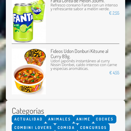
Fanta Corea de Melón 350ml.
Refresco coreano Fanta con un intenso
y refrescante sabor a melón verde.
€ 2,55
Fideos Udon Donburi Kitsune al
Curry 89g.
Udon japonés instantáneo al curry
Nissin Donbei, caldo intenso con carne
y especias aromáticas.
€ 4,55
Categorías
ACTUALIDAD
ANIMALES
ANIME
COCHES
COMBINI LOVERS
COMIDA
CONCURSOS