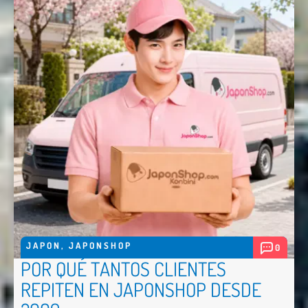
JAPON
,
JAPONSHOP
0
Nombre *
POR QUÉ TANTOS CLIENTES
REPITEN EN JAPONSHOP DESDE
Email *