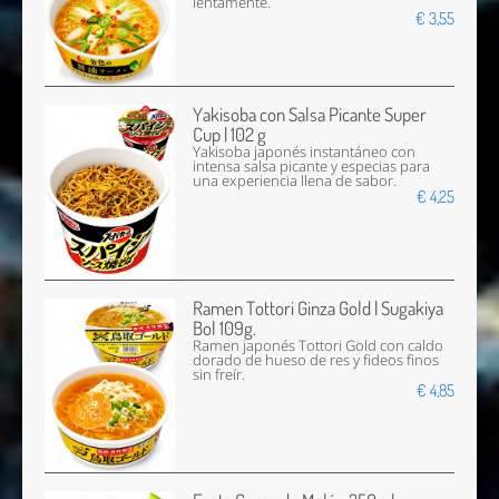
lentamente.
€ 3,55
Yakisoba con Salsa Picante Super
Cup | 102 g
Yakisoba japonés instantáneo con
intensa salsa picante y especias para
una experiencia llena de sabor.
€ 4,25
Ramen Tottori Ginza Gold | Sugakiya
Bol 109g.
Ramen japonés Tottori Gold con caldo
dorado de hueso de res y fideos finos
sin freír.
€ 4,85