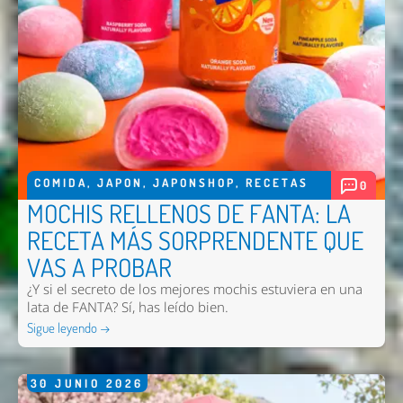
COMIDA
,
JAPON
,
JAPONSHOP
,
RECETAS
0
MOCHIS RELLENOS DE FANTA: LA
RECETA MÁS SORPRENDENTE QUE
VAS A PROBAR
¿Y si el secreto de los mejores mochis estuviera en una
lata de FANTA? Sí, has leído bien.
Sigue leyendo →
30
JUNIO
2026