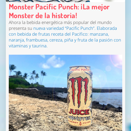
Monster Pacific Punch: ¡La mejor
Monster de la historia!
Ahora la bebida energética más popular del mundo
presenta su
nueva variedad “
Pacific Punch
”.
Elaborada
con bebida de frutas receta del Pacifico: manzana,
naranja, frambuesa, cereza, piña y fruta de la pasión con
vitaminas y taurina.