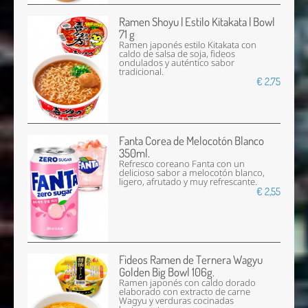
Ramen Shoyu | Estilo Kitakata | Bowl
71 g
Ramen japonés estilo Kitakata con
caldo de salsa de soja, fideos
ondulados y auténtico sabor
tradicional.
€ 2,75
Fanta Corea de Melocotón Blanco
350ml.
Refresco coreano Fanta con un
delicioso sabor a melocotón blanco,
ligero, afrutado y muy refrescante.
€ 2,55
Fideos Ramen de Ternera Wagyu
Golden Big Bowl 106g.
Ramen japonés con caldo dorado
elaborado con extracto de carne
Wagyu y verduras cocinadas