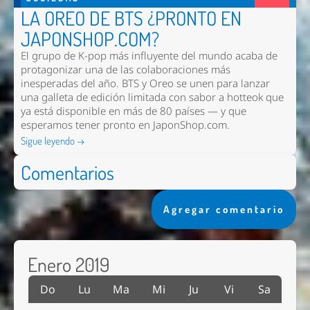
LA OREO DE BTS ¿PRONTO EN
JAPONSHOP.COM?
El grupo de K-pop más influyente del mundo acaba de
protagonizar una de las colaboraciones más
inesperadas del año. BTS y Oreo se unen para lanzar
una galleta de edición limitada con sabor a hotteok que
ya está disponible en más de 80 países — y que
esperamos tener pronto en
JaponShop.com
.
Sigue leyendo →
Comentarios
Agregar comentario
Enero 2019
Do
Lu
Ma
Mi
Ju
Vi
Sa