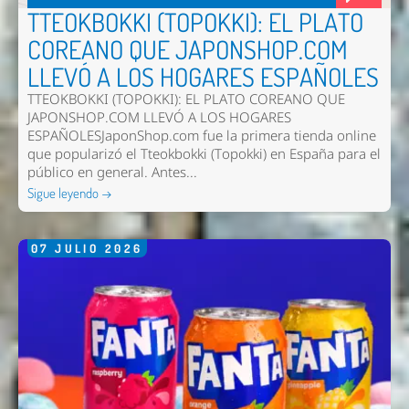
TTEOKBOKKI (TOPOKKI): EL PLATO
COREANO QUE JAPONSHOP.COM
LLEVÓ A LOS HOGARES ESPAÑOLES
TTEOKBOKKI (TOPOKKI): EL PLATO COREANO QUE
JAPONSHOP.COM LLEVÓ A LOS HOGARES
ESPAÑOLESJaponShop.com fue la primera tienda online
que popularizó el Tteokbokki (Topokki) en España para el
público en general. Antes...
Sigue leyendo →
07
JULIO
2026