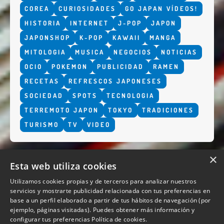
COREA
CURIOSIDADES
GO JAPAN VÍDEOS!
HISTORIA
INTERNET
J-POP
JAPON
JAPONSHOP
K-POP
KAWAII
MANGA
MITOLOGIA
MUSICA
NEGOCIOS
NOTICIAS
OCIO
POKEMON
PUBLICIDAD
RAMEN
RECETAS
REFRESCOS JAPONESES
SOCIEDAD
SPOTS
TECNOLOGIA
TERREMOTO JAPON
TOKYO
TRADICIONES
TURISMO
TV
VIDEO
×
Esta web utiliza cookies
Utilizamos cookies propias y de terceros para analizar nuestros
servicios y mostrarte publicidad relacionada con tus preferencias en
base a un perfil elaborado a partir de tus hábitos de navegación (por
QUIENES SOMOS
ejemplo, páginas visitadas). Puedes obtener más información y
configurar tus preferencias
Política de cookies.