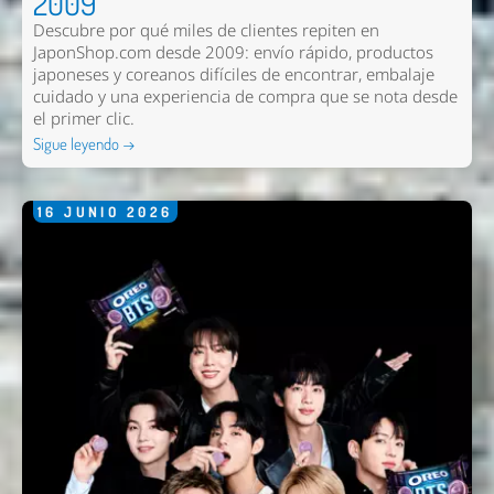
2009
Comentario *
Descubre por qué miles de clientes repiten en
JaponShop.com desde 2009: envío rápido, productos
japoneses y coreanos difíciles de encontrar, embalaje
cuidado y una experiencia de compra que se nota desde
el primer clic.
Sigue leyendo →
16
JUNIO
2026
Enviar