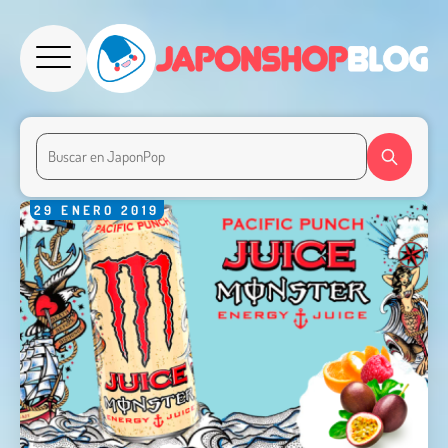
29
ENERO
2019